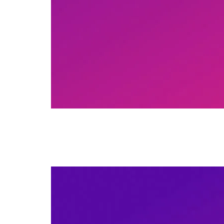
Congresso Internacional – Neurociência, Ment
Autor:
duarte cunha